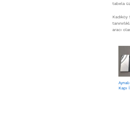
tabela üz
Kadıköy 
tanınırlı
aracı ol
Aynalı
Kapı İ