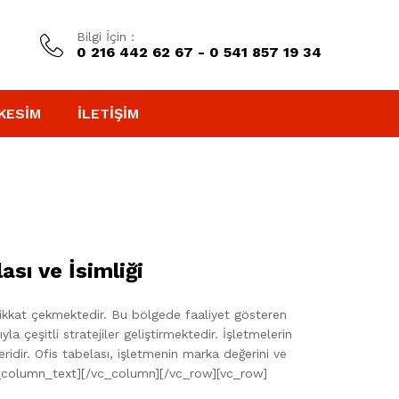
Bilgi İçin :
0 216 442 62 67 - 0 541 857 19 34
KESIM
İLETIŞIM
sı ve İsimliği
 dikkat çekmektedir. Bu bölgede faaliyet gösteren
 çeşitli stratejiler geliştirmektedir. İşletmelerin
leridir. Ofis tabelası, işletmenin marka değerini ve
/vc_column_text][/vc_column][/vc_row][vc_row]