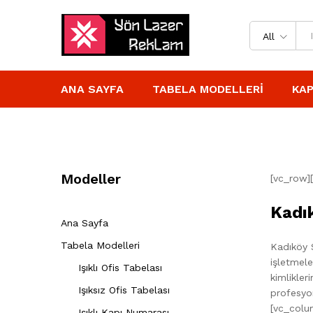
All
ANA SAYFA
TABELA MODELLERI
KAP
Modeller
[vc_row]
Kadık
Ana Sayfa
Tabela Modelleri
Kadıköy S
işletmele
Işıklı Ofis Tabelası
kimlikler
Işıksız Ofis Tabelası
profesyon
[vc_colu
Işıklı Kapı Numarası