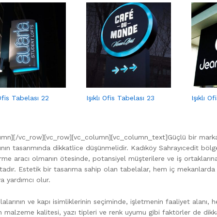
 Ofis Tabelası 22
Işıklı Ofis Tabelası 23
Işıklı O
umn][/vc_row][vc_row][vc_column][vc_column_text]Güçlü bir marka k
ının tasarımında dikkatlice düşünmelidir. Kadıköy Sahrayıcedit bölge
irme aracı olmanın ötesinde, potansiyel müşterilere ve iş ortakların
dır. Estetik bir tasarıma sahip olan tabelalar, hem iç mekanlarda 
a yardımcı olur.
lalarının ve kapı isimliklerinin seçiminde, işletmenin faaliyet alanı, 
 malzeme kalitesi, yazı tipleri ve renk uyumu gibi faktörler de dik