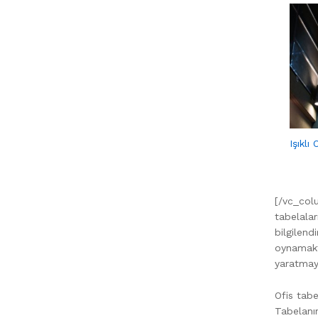
Işıklı
[/vc_col
tabelalar
bilgilend
oynamakta
yaratmay
Ofis tabe
Tabelanın