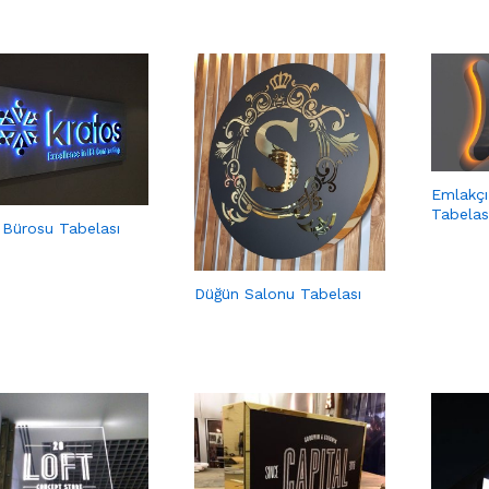
Emlakçı
Tabelas
 Bürosu Tabelası
Düğün Salonu Tabelası