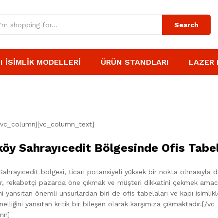
Search
I İSIMLIK MODELLERI
ÜRÜN STANDLARI
LAZER 
[vc_column][vc_column_text]
öy Sahrayıcedit Bölgesinde Ofis Tabela
ahrayıcedit bölgesi, ticari potansiyeli yüksek bir nokta olmasıyla
r, rekabetçi pazarda öne çıkmak ve müşteri dikkatini çekmek amacıyla
ini yansıtan önemli unsurlardan biri de ofis tabelaları ve kapı isimlik
elliğini yansıtan kritik bir bileşen olarak karşımıza çıkmaktadır.[
mn]