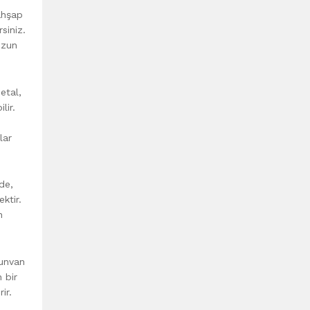
 ahşap
siniz.
uzun
etal,
lir.
lar
nde,
ktir.
n
 unvan
 bir
ir.