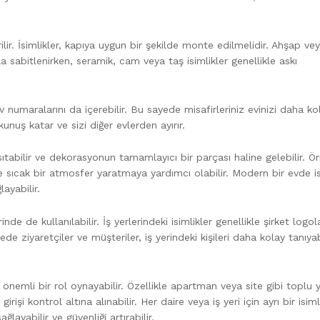
rilir. İsimlikler, kapıya uygun bir şekilde monte edilmelidir. Ahşap ve
yla sabitlenirken, seramik, cam veya taş isimlikler genellikle askı
 ev numaralarını da içerebilir. Bu sayede misafirleriniz evinizi daha ko
dokunuş katar ve sizi diğer evlerden ayırır.
sıtabilir ve dekorasyonun tamamlayıcı bir parçası haline gelebilir. Ör
ve sıcak bir atmosfer yaratmaya yardımcı olabilir. Modern bir evde i
ayabilir.
inde de kullanılabilir. İş yerlerindeki isimlikler genellikle şirket logola
ayede ziyaretçiler ve müşteriler, iş yerindeki kişileri daha kolay tanıyab
 önemli bir rol oynayabilir. Özellikle apartman veya site gibi toplu
rişi kontrol altına alınabilir. Her daire veya iş yeri için ayrı bir isiml
ğlayabilir ve güvenliği artırabilir.