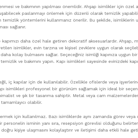
lenmesi ve bakımının yapılması önemlidir. Ahşap isimlikler için özel
oluşabilecek paslanmayı önlemek için düzenli olarak temizlik yapabilir
 temizlik yöntemlerini kullanmanız önerilir. Bu şekilde, isimliklerin 
ası sağlanır.
ve kapımızı daha özel hale getiren dekoratif aksesuarlardır. Ahşap, m
len isimlikler, evin tarzına ve kişisel zevklere uygun olarak seçilebi
i daha kolay bulmasını sağlar. Seçeceğiniz isimliği kapınıza uygun bir
mizlik ve bakımını yapın. Kapı isimlikleri sayesinde evinizdeki kapı
il, iç kapılar için de kullanılabilir. Özellikle ofislerde veya işyerleri
ı isimlikleri profesyonel bir görünüm sağlamak için ideal bir seçene
minimalist ve şık bir tasarıma sahiptir. Metal veya cam malzemelerde
 tamamlayıcı olabilir.
östermek için kullanılmaz. Bazı isimliklerde aynı zamanda görev veya
bir personelin isminin yanı sıra, resepsiyon görevlisi olduğunu belirten
n doğru kişiye ulaşmasını kolaylaştırır ve iletişimi daha etkili hale getir