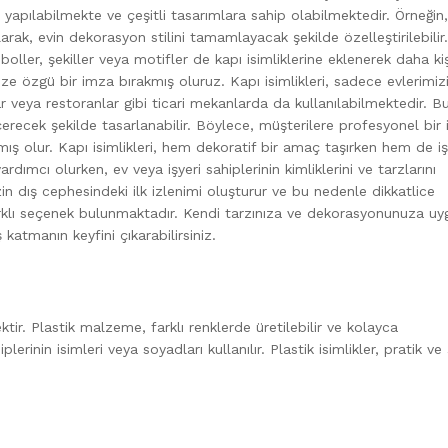
n yapılabilmekte ve çeşitli tasarımlara sahip olabilmektedir. Örneğin,
rak, evin dekorasyon stilini tamamlayacak şekilde özelleştirilebilir.
mboller, şekiller veya motifler de kapı isimliklerine eklenerek daha kiş
ze özgü bir imza bırakmış oluruz. Kapı isimlikleri, sadece evlerimiz
ar veya restoranlar gibi ticari mekanlarda da kullanılabilmektedir. B
çerecek şekilde tasarlanabilir. Böylece, müşterilere profesyonel bir 
lmış olur. Kapı isimlikleri, hem dekoratif bir amaç taşırken hem de iş
ardımcı olurken, ev veya işyeri sahiplerinin kimliklerini ve tarzlarını
mizin dış cephesindeki ilk izlenimi oluşturur ve bu nedenle dikkatlice
arklı seçenek bulunmaktadır. Kendi tarzınıza ve dekorasyonunuza uy
 katmanın keyfini çıkarabilirsiniz.
ektir. Plastik malzeme, farklı renklerde üretilebilir ve kolayca
lerinin isimleri veya soyadları kullanılır. Plastik isimlikler, pratik ve 