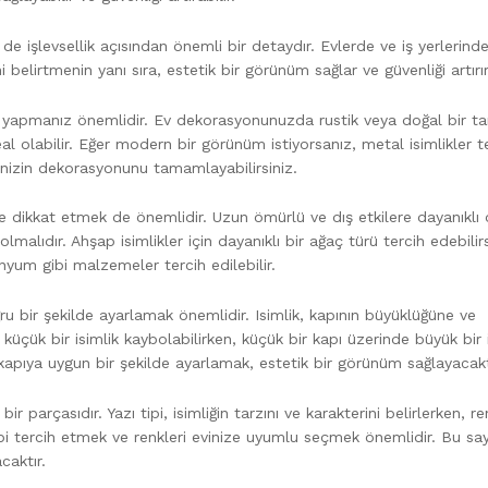
e işlevsellik açısından önemli bir detaydır. Evlerde ve iş yerlerind
rini belirtmenin yanı sıra, estetik bir görünüm sağlar ve güvenliği artırır
im yapmanız önemlidir. Ev dekorasyonunuzda rustik veya doğal bir ta
deal olabilir. Eğer modern bir görünüm istiyorsanız, metal isimlikler t
evinizin dekorasyonunu tamamlayabilirsiniz.
ne dikkat etmek de önemlidir. Uzun ömürlü ve dış etkilere dayanıklı
lmalıdır. Ahşap isimlikler için dayanıklı bir ağaç türü tercih edebilirs
nyum gibi malzemeler tercih edilebilir.
ru bir şekilde ayarlamak önemlidir. Isimlik, kapının büyüklüğüne ve
küçük bir isimlik kaybolabilirken, küçük bir kapı üzerinde büyük bir 
kapıya uygun bir şekilde ayarlamak, estetik bir görünüm sağlayacakt
ir parçasıdır. Yazı tipi, isimliğin tarzını ve karakterini belirlerken, re
tipi tercih etmek ve renkleri evinize uyumlu seçmek önemlidir. Bu sa
caktır.