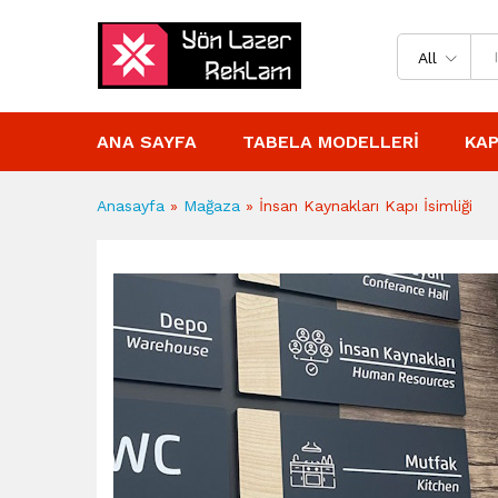
All
ANA SAYFA
TABELA MODELLERI
KAP
Anasayfa
»
Mağaza
»
İnsan Kaynakları Kapı İsimliği