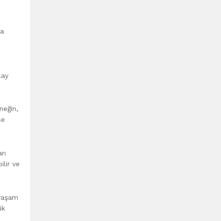
ya
lay
neğin,
se
rı
ilir ve
 yaşam
ik