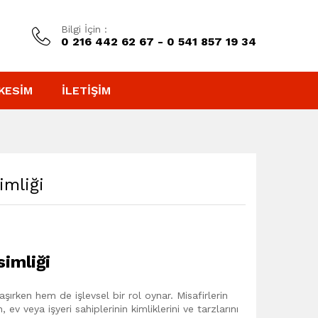
Bilgi İçin :
0 216 442 62 67 - 0 541 857 19 34
KESIM
İLETIŞIM
imliği
simliği
aşırken hem de işlevsel bir rol oynar. Misafirlerin
ev veya işyeri sahiplerinin kimliklerini ve tarzlarını