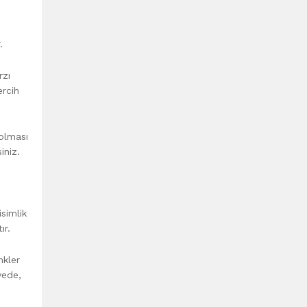
e
.
rzı
ercih
 olması
iniz.
isimlik
ır.
nkler
yede,