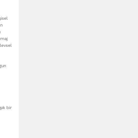
isel
in
u
imaj
levsel
gun
şık bir