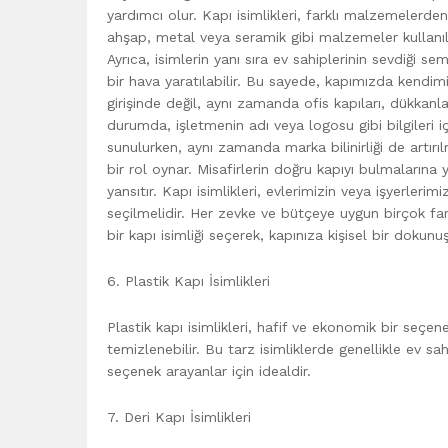
yardımcı olur. Kapı isimlikleri, farklı malzemelerde
ahşap, metal veya seramik gibi malzemeler kullanıla
Ayrıca, isimlerin yanı sıra ev sahiplerinin sevdiği se
bir hava yaratılabilir. Bu sayede, kapımızda kendimi
girişinde değil, aynı zamanda ofis kapıları, dükkanl
durumda, işletmenin adı veya logosu gibi bilgileri i
sunulurken, aynı zamanda marka bilinirliği de artırı
bir rol oynar. Misafirlerin doğru kapıyı bulmalarına y
yansıtır. Kapı isimlikleri, evlerimizin veya işyerleri
seçilmelidir. Her zevke ve bütçeye uygun birçok f
bir kapı isimliği seçerek, kapınıza kişisel bir dokunuş
6. Plastik Kapı İsimlikleri
Plastik kapı isimlikleri, hafif ve ekonomik bir seçen
temizlenebilir. Bu tarz isimliklerde genellikle ev sahip
seçenek arayanlar için idealdir.
7. Deri Kapı İsimlikleri