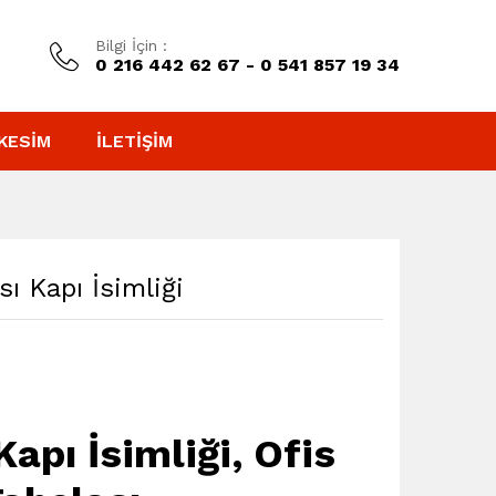
Bilgi İçin :
0 216 442 62 67 - 0 541 857 19 34
KESIM
İLETIŞIM
sı Kapı İsimliği
apı İsimliği, Ofis