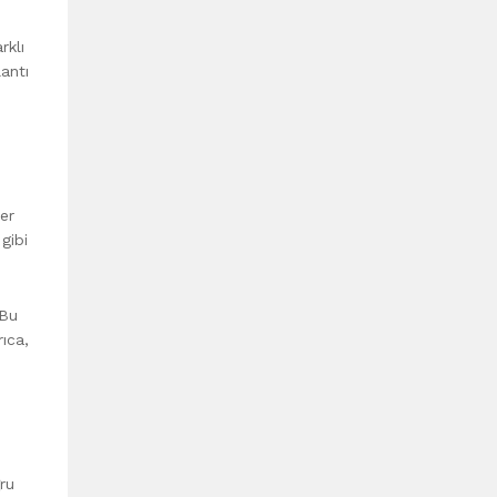
rklı
antı
ler
gibi
 Bu
ıca,
ğru