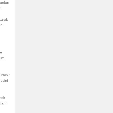
anları
.
larak
r.
re
sim
 Odası”
esini
emek
larını