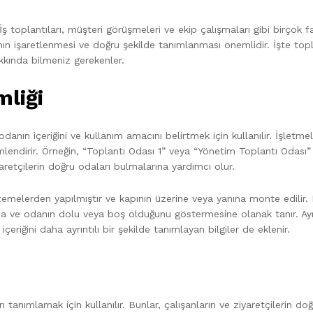
İş toplantıları, müşteri görüşmeleri ve ekip çalışmaları gibi birçok fa
ının işaretlenmesi ve doğru şekilde tanımlanması önemlidir. İşte topl
akkında bilmeniz gerekenler.
mliği
 odanın içeriğini ve kullanım amacını belirtmek için kullanılır. İşletme
imlendirir. Örneğin, “Toplantı Odası 1” veya “Yönetim Toplantı Odası” 
ziyaretçilerin doğru odaları bulmalarına yardımcı olur.
lzemelerden yapılmıştır ve kapının üzerine veya yanına monte edilir.
sına ve odanın dolu veya boş olduğunu göstermesine olanak tanır. Ayr
çeriğini daha ayrıntılı bir şekilde tanımlayan bilgiler de eklenir.
rı tanımlamak için kullanılır. Bunlar, çalışanların ve ziyaretçilerin do