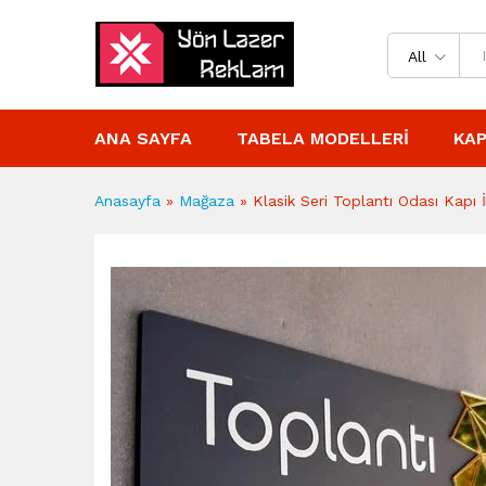
All
ANA SAYFA
TABELA MODELLERI
KAP
Anasayfa
»
Mağaza
»
Klasik Seri Toplantı Odası Kapı İ