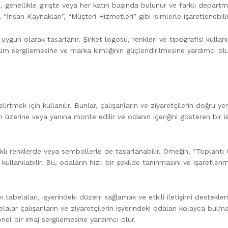
ı, genellikle girişte veya her katın başında bulunur ve farklı departm
“İnsan Kaynakları”, “Müşteri Hizmetleri” gibi isimlerle işaretlenebilir
 uygun olarak tasarlanır. Şirket logosu, renkleri ve tipografisi kullanı
rünüm sergilemesine ve marka kimliğinin güçlendirilmesine yardımcı olu
lirtmek için kullanılır. Bunlar, çalışanların ve ziyaretçilerin doğru ye
ın üzerine veya yanına monte edilir ve odanın içeriğini gösteren bir i
klı renklerde veya sembollerle de tasarlanabilir. Örneğin, “Toplantı
kullanılabilir. Bu, odaların hızlı bir şekilde tanınmasını ve işaretlenm
apı tabelaları, işyerindeki düzeni sağlamak ve etkili iletişimi destekl
elalar çalışanların ve ziyaretçilerin işyerindeki odaları kolayca bulma
syonel bir imaj sergilemesine yardımcı olur.