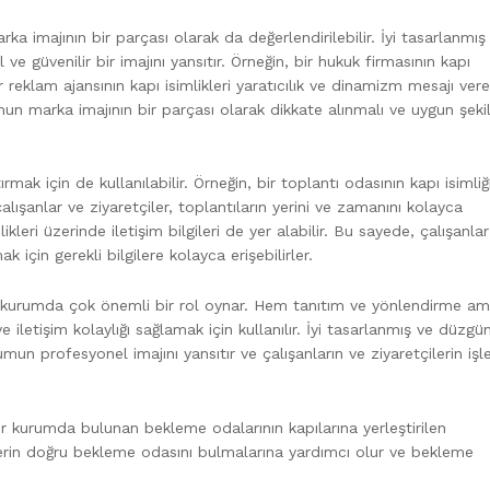
a imajının bir parçası olarak da değerlendirilebilir. İyi tasarlanmış 
 ve güvenilir bir imajını yansıtır. Örneğin, bir hukuk firmasının kapı
bir reklam ajansının kapı isimlikleri yaratıcılık ve dinamizm mesajı vereb
rumun marka imajının bir parçası olarak dikkate alınmalı ve uygun şeki
ştırmak için de kullanılabilir. Örneğin, bir toplantı odasının kapı isimli
 çalışanlar ve ziyaretçiler, toplantıların yerini ve zamanını kolayca
mlikleri üzerinde iletişim bilgileri de yer alabilir. Bu sayede, çalışanla
k için gerekli bilgilere kolayca erişebilirler.
bir kurumda çok önemli bir rol oynar. Hem tanıtım ve yönlendirme am
e iletişim kolaylığı sağlamak için kullanılır. İyi tasarlanmış ve düzgün
rumun profesyonel imajını yansıtır ve çalışanların ve ziyaretçilerin işle
bir kurumda bulunan bekleme odalarının kapılarına yerleştirilen
firlerin doğru bekleme odasını bulmalarına yardımcı olur ve bekleme