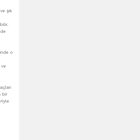
ve şık
ilir.
lde
ğinde o
r ve
açları
 bir
riyle