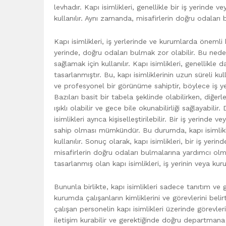
levhadır. Kapı isimlikleri, genellikle bir iş yerinde
kullanılır. Aynı zamanda, misafirlerin doğru odaları 
Kapı isimlikleri, iş yerlerinde ve kurumlarda önemli b
yerinde, doğru odaları bulmak zor olabilir. Bu nedenl
sağlamak için kullanılır. Kapı isimlikleri, genellik
tasarlanmıştır. Bu, kapı isimliklerinin uzun süreli ku
ve profesyonel bir görünüme sahiptir, böylece iş yerin
Bazıları basit bir tabela şeklinde olabilirken, diğerl
ışıklı olabilir ve gece bile okunabilirliği sağlayabilir.
isimlikleri ayrıca kişiselleştirilebilir. Bir iş yer
sahip olması mümkündür. Bu durumda, kapı isimlikler
kullanılır. Sonuç olarak, kapı isimlikleri, bir iş ye
misafirlerin doğru odaları bulmalarına yardımcı olm
tasarlanmış olan kapı isimlikleri, iş yerinin veya ku
Bununla birlikte, kapı isimlikleri sadece tanıtım ve
kurumda çalışanların kimliklerini ve görevlerini beli
çalışan personelin kapı isimlikleri üzerinde görevleri 
iletişim kurabilir ve gerektiğinde doğru departmana y