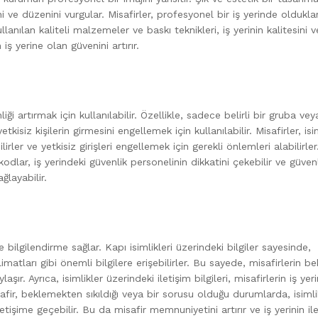
i ve düzenini vurgular. Misafirler, profesyonel bir iş yerinde olduklar
llanılan kaliteli malzemeler ve baskı teknikleri, iş yerinin kalitesini v
iş yerine olan güvenini artırır.
iği artırmak için kullanılabilir. Özellikle, sadece belirli bir gruba vey
kisiz kişilerin girmesini engellemek için kullanılabilir. Misafirler, isi
rler ve yetkisiz girişleri engellemek için gerekli önlemleri alabilirler
kodlar, iş yerindeki güvenlik personelinin dikkatini çekebilir ve güven
ğlayabilir.
e bilgilendirme sağlar. Kapı isimlikleri üzerindeki bilgiler sayesinde,
imatları gibi önemli bilgilere erişebilirler. Bu sayede, misafirlerin b
aşır. Ayrıca, isimlikler üzerindeki iletişim bilgileri, misafirlerin iş yer
 misafir, beklemekten sıkıldığı veya bir sorusu olduğu durumlarda, isimli
e iletişime geçebilir. Bu da misafir memnuniyetini artırır ve iş yerinin il