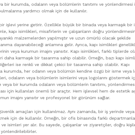
 veya bir kurumda, odaların veya bölümlerin tanıtımı ve yönlendirmesi 
bulmalarına yardımcı olmak için de kullanılır.
ir işlevi yerine getirir. Özellikle büyük bir binada veya karmaşık bir i
e, kapı isimlikleri, misafirlerin ve çalışanların doğru yönlendirmesin
le dayanıklı malzemelerden yapılmıştır ve uzun ömürlü olacak şekilde
llanıma dayanabileceği anlamına gelir. Ayrıca, kapı isimlikleri genellikl
in veya kurumun imajını yansıtır. Kapı isimlikleri, farklı tiplerde ola
eri daha karmaşık bir tasarıma sahip olabilir. Örneğin, bazı kapı isimli
 Diğerleri ise renkli ve dikkat çekici bir tasarıma sahip olabilir. Kapı
inde veya kurumda, her odanın veya bölümün kendine özgü bir isme veya
i, odaların veya bölümlerin isimlerini veya logolarını göstermek iç
rinde veya bir kurumda odaların veya bölümlerin tanıtımı, yönlendirmes
ası için kullanılan önemli bir araçtır. Hem işlevsel hem de estetik a
rumun imajını yansıtır ve profesyonel bir görünüm sağlar.
 güvenlik amaçları için kullanılmaz. Aynı zamanda, bir iş yerinde veya
rtmek için de kullanılır. Örneğin, bir ofis binasında farklı departmanl
ve isimleri yer alır. Bu sayede, çalışanlar ve ziyaretçiler, doğru kişil
önlendirilebilirler.