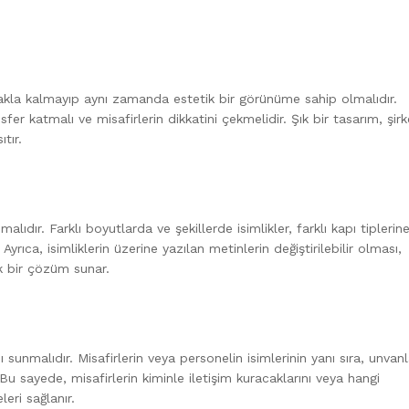
makla kalmayıp aynı zamanda estetik bir görünüme sahip olmalıdır.
er katmalı ve misafirlerin dikkatini çekmelidir. Şık bir tasarım, şirk
tır.
alıdır. Farklı boyutlarda ve şekillerde isimlikler, farklı kapı tiplerin
ıca, isimliklerin üzerine yazılan metinlerin değiştirilebilir olması,
tik bir çözüm sunar.
 sunmalıdır. Misafirlerin veya personelin isimlerinin yanı sıra, unvanl
Bu sayede, misafirlerin kiminle iletişim kuracaklarını veya hangi
eri sağlanır.