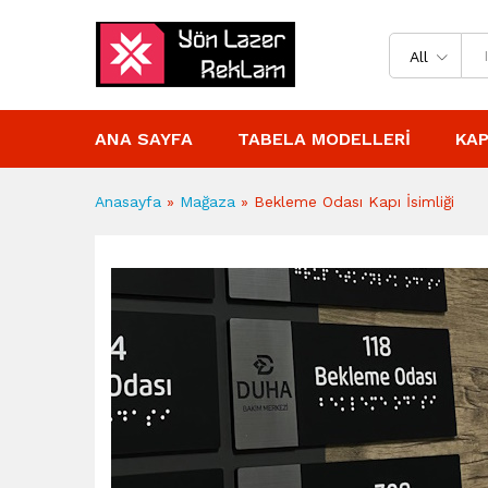
All
ANA SAYFA
TABELA MODELLERI
KAP
Anasayfa
»
Mağaza
»
Bekleme Odası Kapı İsimliği