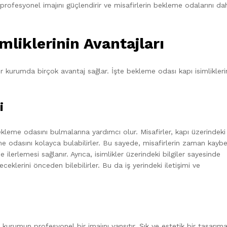
n profesyonel imajını güçlendirir ve misafirlerin bekleme odalarını da
liklerinin Avantajları
bir kurumda birçok avantaj sağlar. İşte bekleme odası kapı isimlikleri
i
ekleme odasını bulmalarına yardımcı olur. Misafirler, kapı üzerindeki
leme odasını kolayca bulabilirler. Bu sayede, misafirlerin zaman kayb
e ilerlemesi sağlanır. Ayrıca, isimlikler üzerindeki bilgiler sayesinde
ceklerini önceden bilebilirler. Bu da iş yerindeki iletişimi ve
ir kurumun profesyonel bir imajını yansıtır. Şık ve estetik bir tasarım