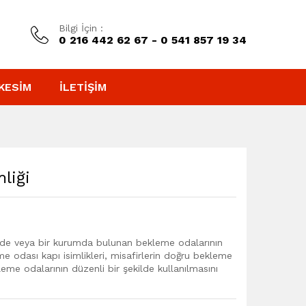
Bilgi İçin :
0 216 442 62 67 - 0 541 857 19 34
KESIM
İLETIŞIM
liği
rinde veya bir kurumda bulunan bekleme odalarının
leme odası kapı isimlikleri, misafirlerin doğru bekleme
eme odalarının düzenli bir şekilde kullanılmasını