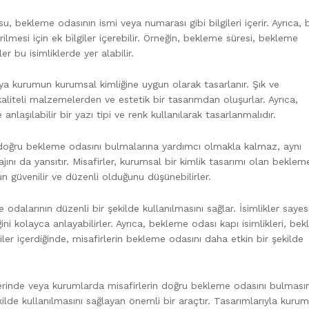
su, bekleme odasının ismi veya numarası gibi bilgileri içerir. Ayrıca, 
irilmesi için ek bilgiler içerebilir. Örneğin, bekleme süresi, bekleme
er bu isimliklerde yer alabilir.
veya kurumun kurumsal kimliğine uygun olarak tasarlanır. Şık ve
aliteli malzemelerden ve estetik bir tasarımdan oluşurlar. Ayrıca,
anlaşılabilir bir yazı tipi ve renk kullanılarak tasarlanmalıdır.
n doğru bekleme odasını bulmalarına yardımcı olmakla kalmaz, aynı
nı da yansıtır. Misafirler, kurumsal bir kimlik tasarımı olan beklem
un güvenilir ve düzenli olduğunu düşünebilirler.
odalarının düzenli bir şekilde kullanılmasını sağlar. İsimlikler saye
ini kolayca anlayabilirler. Ayrıca, bekleme odası kapı isimlikleri, be
giler içerdiğinde, misafirlerin bekleme odasını daha etkin bir şekilde
rlerinde veya kurumlarda misafirlerin doğru bekleme odasını bulması
ilde kullanılmasını sağlayan önemli bir araçtır. Tasarımlarıyla kurum