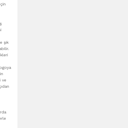
için
ş
i
e şık
bilir.
kleri
 logoya
in
i ve
çıdan
arda
erle