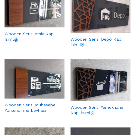
Wooden Serisi Arşiv Kapı
Wooden Serisi Depo Kapı
İsimliği
İsimliği
Wooden Serisi Muhasebe
Wooden Serisi Yemekhane
Yönlendirme Levhası
Kapı İsimliği