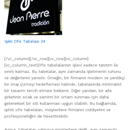
Işıklı Ofis Tabelası 24
[/vc_column][/vc_row][vc_row][vc_column]
[vc_column_text]Ofis tabelalarının işlevi sadece tanıtım ile
sınırlı kalmaz. Bu tabelalar, aynı zamanda işletmenin ruhunu
ve değerlerini yansıtır. Örneğin, bir firmanın modern ve yenilikçi
bir imaj çizmeyi hedeflemesi halinde, tabelasında minimalist
bir tasarım tercih etmesi beklenir. Diğer yandan, bir aile
şirketinin sıcak ve samimi bir ortam sunması için daha
geleneksel bir stil kullanması uygun olabilir. Bu bağlamda,
ışıltılı ofis tabelaları, müşterilere firmanın ciddiyetini ve
profesyonelliğini de hissettirebilir.
Ayrıca, tabelalar, yalnızca müşterilere değil, aynı zamanda