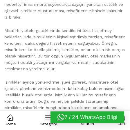
nedenle, firmanın profesyonellik anlayışını yansıtan estetik ve
işlevsel isimlikler oluşturulması, misafirlerin zihninde kalıcı bir
iz bırakır.
Misafirler, otele geldiklerinde kendilerini özel hissetmeyi
beklerler. Oda isimliklerinin kişiselleştirilmiş tarzları, misafirlerin
kendilerini daha değerli hissetmelerini sağlayabilir. Örneğin,
misafir ismi ile özelleştirilmiş isimlikler, onları otelin bir parçası
olarak hissettirir. Bu tür özgün uygulamalar, otel markasının
müşteri odaklı yaklaşımını vurgular ve misafir sadakatinin
artırılmasına yardımcı olur.
İsimlikler ayrıca yönlendirme işlevi görerek, misafirlere otel
içindeki alanların ve hizmetlerin daha kolay bulunmasını sağlar.
Özellikle büyük otellerde, isimliklerin kullanımı misafirlerin
konforunu artırır. Doğru ve net bir şekilde tasarlanmış
isimlikler, misafirlerin hangi odada kaldıklarını anlamalarına
yardımcı olurken, aynı zamanda otelin genel düzeni ile de
7 / 24 WhatsApp Bilgi
0
uyumlu bir estetik yaratır.
Search
Cart
Home
Category