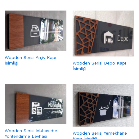
Wooden Serisi Arşiv Kapı
Wooden Serisi Depo Kapı
İsimliği
İsimliği
Wooden Serisi Muhasebe
Wooden Serisi Yemekhane
Yönlendirme Levhası
Kapı İsimliği