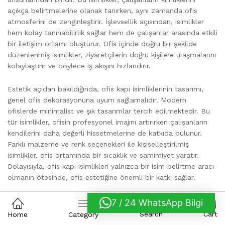
açıkça belirtmelerine olanak tanırken, aynı zamanda ofis
atmosferini de zenginleştirir. İşlevsellik açısından, isimlikler
hem kolay tanınabilirlik sağlar hem de çalışanlar arasında etkili
bir iletişim ortamı oluşturur. Ofis içinde doğru bir şekilde
düzenlenmiş isimlikler, ziyaretçilerin doğru kişilere ulaşmalarını
kolaylaştırır ve böylece iş akışını hızlandırır.
Estetik açıdan bakıldığında, ofis kapı isimliklerinin tasarımı,
genel ofis dekorasyonuna uyum sağlamalıdır. Modern
ofislerde minimalist ve şık tasarımlar tercih edilmektedir. Bu
tür isimlikler, ofisin profesyonel imajını artırırken çalışanların
kendilerini daha değerli hissetmelerine de katkıda bulunur.
Farklı malzeme ve renk seçenekleri ile kişiselleştirilmiş
isimlikler, ofis ortamında bir sıcaklık ve samimiyet yaratır.
Dolayısıyla, ofis kapı isimlikleri yalnızca bir isim belirtme aracı
olmanın ötesinde, ofis estetiğine önemli bir katkı sağlar.
Gelişen teknoloji ile birlikte, ofis kapı isimlikleri dijitalle de
7 / 24 WhatsApp Bilgi
0
entegre edilebilmektedir. Örneğin, dokunmatik ekranlar
Search
Cart
Home
Category
üzerinden çalışan bilgi ve durumlarının güncellenmesi, daha