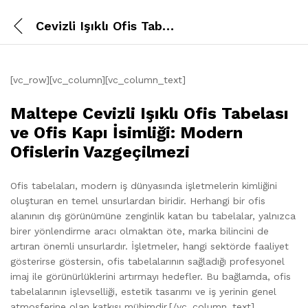
Cevizli Işıklı Ofis Tabelası
[vc_row][vc_column][vc_column_text]
Maltepe Cevizli Işıklı Ofis Tabelası
ve Ofis Kapı İsimliği: Modern
Ofislerin Vazgeçilmezi
Ofis tabelaları, modern iş dünyasında işletmelerin kimliğini
oluşturan en temel unsurlardan biridir. Herhangi bir ofis
alanının dış görünümüne zenginlik katan bu tabelalar, yalnızca
birer yönlendirme aracı olmaktan öte, marka bilincini de
artıran önemli unsurlardır. İşletmeler, hangi sektörde faaliyet
gösterirse göstersin, ofis tabelalarının sağladığı profesyonel
imaj ile görünürlüklerini artırmayı hedefler. Bu bağlamda, ofis
tabelalarının işlevselliği, estetik tasarımı ve iş yerinin genel
atmosferine olan katkısı mühimdir.[/vc_column_text]