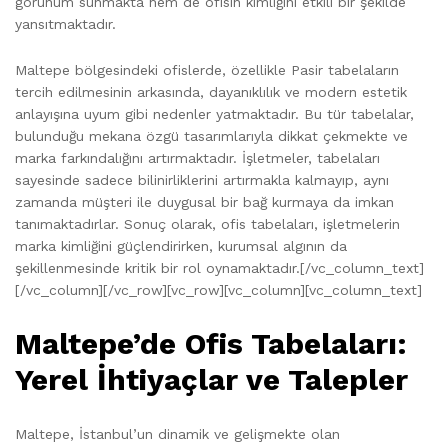
görünüm sunmakta hem de ofisin kimliğini etkili bir şekilde
yansıtmaktadır.
Maltepe bölgesindeki ofislerde, özellikle Pasir tabelaların
tercih edilmesinin arkasında, dayanıklılık ve modern estetik
anlayışına uyum gibi nedenler yatmaktadır. Bu tür tabelalar,
bulunduğu mekana özgü tasarımlarıyla dikkat çekmekte ve
marka farkındalığını artırmaktadır. İşletmeler, tabelaları
sayesinde sadece bilinirliklerini artırmakla kalmayıp, aynı
zamanda müşteri ile duygusal bir bağ kurmaya da imkan
tanımaktadırlar. Sonuç olarak, ofis tabelaları, işletmelerin
marka kimliğini güçlendirirken, kurumsal algının da
şekillenmesinde kritik bir rol oynamaktadır.[/vc_column_text]
[/vc_column][/vc_row][vc_row][vc_column][vc_column_text]
Maltepe’de Ofis Tabelaları:
Yerel İhtiyaçlar ve Talepler
Maltepe, İstanbul’un dinamik ve gelişmekte olan