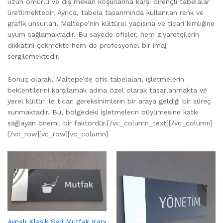
uzun ömürlü ve dış mekân koşullarına karşı dirençli tabelalar
üretilmektedir. Ayrıca, tabela tasarımında kullanılan renk ve
grafik unsurları, Maltepe’nin kültürel yapısına ve ticari kimliğine
uyum sağlamaktadır. Bu sayede ofisler, hem ziyaretçilerin
dikkatini çekmekte hem de profesyonel bir imaj
sergilemektedir.
Sonuç olarak, Maltepe’de ofis tabelaları, işletmelerin
beklentilerini karşılamak adına özel olarak tasarlanmakta ve
yerel kültür ile ticari gereksinimlerin bir araya geldiği bir süreç
sunmaktadır. Bu, bölgedeki işletmelerin büyümesine katkı
sağlayan önemli bir faktördür.[/vc_column_text][/vc_column]
[/vc_row][vc_row][vc_column]
Aynalı Klasik Seri Mutfak Kapı