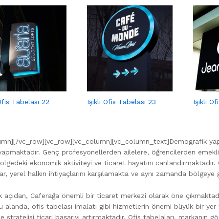
 Ofis Tabelası 22
Işıklı Ofis Tabelası 23
Işıklı O
umn][/vc_row][vc_row][vc_column][vc_column_text]Demografik yapısı
 yapmaktadır. Genç profesyonellerden ailelere, öğrencilerden emekli
lgedeki ekonomik aktiviteyi ve ticaret hayatını canlandırmaktadır.
ar, yerel halkın ihtiyaçlarını karşılamakta ve aynı zamanda bölgeye
açıdan, Caferağa önemli bir ticaret merkezi olarak öne çıkmaktadır
 alanda, ofis tabelası imalatı gibi hizmetlerin önemi büyük bir yer t
e stratejisi ticari başarıyı artırmaktadır. Ofis tabelaları, markanı