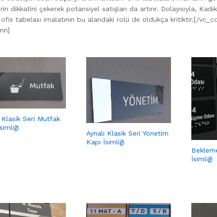
rin dikkatini çekerek potansiyel satışları da artırır. Dolayısıyla, Ka
, ofis tabelası imalatının bu alandaki rolü de oldukça kritiktir.[/
mn]
 Klasik Seri Mutfak
simliği
Aynalı Klasik Seri Yönetim
Kapı İsimliği
Bekleme
İsimliği