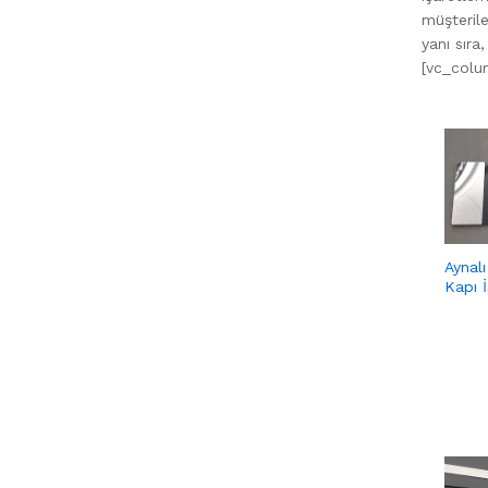
müşterile
yanı sıra
[vc_colu
Aynalı
Kapı İ