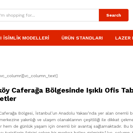
Search
I İSIMLIK MODELLERI
ÜRÜN STANDLARI
LAZER 
[vc_column][vc_column_text]
öy Caferağa Bölgesinde Işıklı Ofis Tab
etler
aferağa Bölgesi, İstanbul’un Anadolu Yakası’nda yer alan önemli bir
erkezine yakınlığı ve ulaşım olanaklarının çeşitliliği ile dikkat çe
er hem de günlük yaşam için önemli bir avantaj sağlamaktadır. Bu böl
ı turistlerin ilgisini çeken bir merkez haline gelmiştir.[/vc_colu