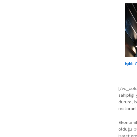
Işıklı
[/vc_col
sahipliği
durum, bö
restoranl
Ekonomik 
olduğu bu
işaretlem