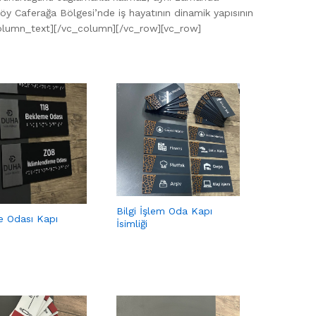
dıköy Caferağa Bölgesi’nde iş hayatının dinamik yapısının
vc_column_text][/vc_column][/vc_row][vc_row]
Bilgi İşlem Oda Kapı
 Odası Kapı
İsimliği