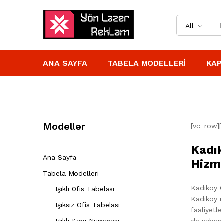
All
ANA SAYFA
TABELA MODELLERI
KAP
Modeller
[vc_row]
Kadık
Ana Sayfa
Hizm
Tabela Modelleri
Kadıköy C
Işıklı Ofis Tabelası
Kadıköy m
Işıksız Ofis Tabelası
faaliyetl
Işıklı Kapı Numarası
de yabanc