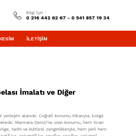
Bilgi İçin :
0 216 442 62 67 - 0 541 857 19 34
KESIM
İLETIŞIM
elası İmalatı ve Diğer
 yerleşim alanıdır. Coğrafi konumu itibarıyla, bölge
kmektedir. Marmara Denizi’ne olan konumu, hem ticari
ge, tarihi ve kültürel zenginlikleriyle, hem yerli hem
mn_text][/vc_column][/vc_row][vc_row][vc_column]