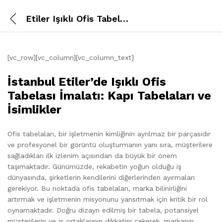
Etiler Işıklı Ofis Tabelası
[vc_row][vc_column][vc_column_text]
İstanbul Etiler’de Işıklı Ofis
Tabelası İmalatı: Kapı Tabelaları ve
İsimlikler
Ofis tabelaları, bir işletmenin kimliğinin ayrılmaz bir parçasıdır
ve profesyonel bir görüntü oluşturmanın yanı sıra, müşterilere
sağladıkları ilk izlenim açısından da büyük bir önem
taşımaktadır. Günümüzde, rekabetin yoğun olduğu iş
dünyasında, şirketlerin kendilerini diğerlerinden ayırmaları
gerekiyor. Bu noktada ofis tabelaları, marka bilinirliğini
artırmak ve işletmenin misyonunu yansıtmak için kritik bir rol
oynamaktadır. Doğru dizayn edilmiş bir tabela, potansiyel
müşterilerin ve iş ortaklarının dikkatini çekerek, markanın