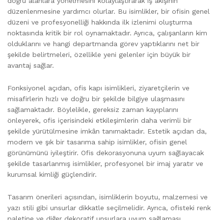
doğru alanlara yönelmesini kolaylaştırarak iş akışının
düzenlenmesine yardımcı olurlar. Bu isimlikler, bir ofisin genel
düzeni ve profesyonelliği hakkında ilk izlenimi oluşturma
noktasında kritik bir rol oynamaktadır. Ayrıca, çalışanların kim
olduklarını ve hangi departmanda görev yaptıklarını net bir
şekilde belirtmeleri, özellikle yeni gelenler için büyük bir
avantaj sağlar.
Fonksiyonel açıdan, ofis kapı isimlikleri, ziyaretçilerin ve
misafirlerin hızlı ve doğru bir şekilde bilgiye ulaşmasını
sağlamaktadır. Böylelikle, gereksiz zaman kayıplarını
önleyerek, ofis içerisindeki etkileşimlerin daha verimli bir
şekilde yürütülmesine imkân tanımaktadır. Estetik açıdan da,
modern ve şık bir tasarıma sahip isimlikler, ofisin genel
görünümünü iyileştirir. Ofis dekorasyonuna uyum sağlayacak
şekilde tasarlanmış isimlikler, profesyonel bir imaj yaratır ve
kurumsal kimliği güçlendirir.
Tasarım önerileri açısından, isimliklerin boyutu, malzemesi ve
yazı stili gibi unsurlar dikkatle seçilmelidir. Ayrıca, ofisteki renk
paletine ve diğer dekoratif unsurlara uyum sağlaması