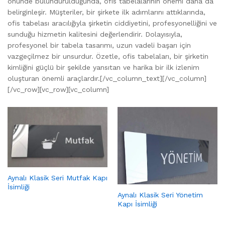
önünde bulundurulduğunda, ofis tabelalarının önemi daha da
belirginleşir. Müşteriler, bir şirkete ilk adımlarını attıklarında,
ofis tabelası aracılığıyla şirketin ciddiyetini, profesyonelliğini ve
sunduğu hizmetin kalitesini değerlendirir. Dolayısıyla,
profesyonel bir tabela tasarımı, uzun vadeli başarı için
vazgeçilmez bir unsurdur. Özetle, ofis tabelaları, bir şirketin
kimliğini güçlü bir şekilde yansıtan ve harika bir ilk izlenim
oluşturan önemli araçlardır.[/vc_column_text][/vc_column]
[/vc_row][vc_row][vc_column]
Aynalı Klasik Seri Mutfak Kapı
İsimliği
Aynalı Klasik Seri Yönetim
Kapı İsimliği