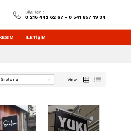
Bilgi İçin :
0 216 442 62 67 - 0 541 857 19 34
KESIM
İLETIŞIM
 Sıralama
View