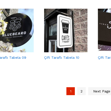
araflı Tabela 09
Çift Taraflı Tabela 10
Çift Tar
1
2
Next Pag