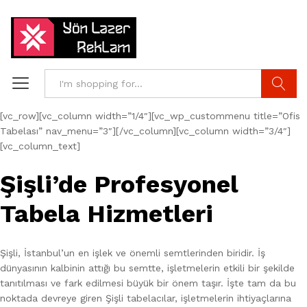
Search
[vc_row][vc_column width=”1/4″][vc_wp_custommenu title=”Ofis
Tabelası” nav_menu=”3″][/vc_column][vc_column width=”3/4″]
[vc_column_text]
Şişli’de Profesyonel
Tabela Hizmetleri
Şişli, İstanbul’un en işlek ve önemli semtlerinden biridir. İş
dünyasının kalbinin attığı bu semtte, işletmelerin etkili bir şekilde
tanıtılması ve fark edilmesi büyük bir önem taşır. İşte tam da bu
noktada devreye giren Şişli tabelacılar, işletmelerin ihtiyaçlarına