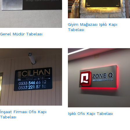
Giyim Mağazası Işıklı Kapı
Tabelası
Genel Müdür Tabelası
İnşaat Firması Ofis Kapı
Işıklı Ofis Kapı Tabelası
Tabelası