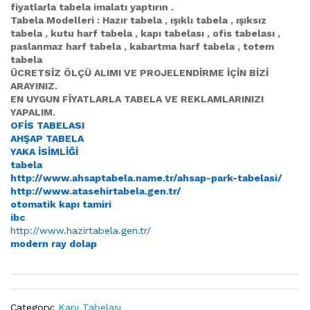
fiyatlarla tabela imalatı yaptırın .
Tabela Modelleri : Hazır tabela , ışıklı tabela , ışıksız
tabela , kutu harf tabela , kapı tabelası , ofis tabelası ,
paslanmaz harf tabela , kabartma harf tabela , totem
tabela
ÜCRETSİZ ÖLÇÜ ALIMI VE PROJELENDİRME İÇİN BİZİ
ARAYINIZ.
EN UYGUN FİYATLARLA TABELA VE REKLAMLARINIZI
YAPALIM.
OFİS TABELASI
AHŞAP TABELA
YAKA İSİMLİĞİ
tabela
http://www.ahsaptabela.name.tr/ahsap-park-tabelasi/
http://www.atasehirtabela.gen.tr/
otomatik kapı tamiri
ibc
http://www.hazirtabela.gen.tr/
modern ray dolap
Category:
Kapı Tabelası