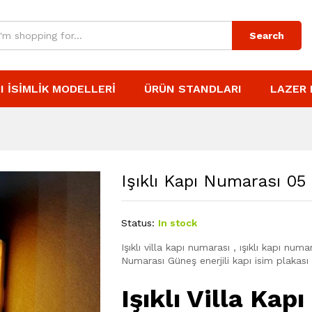
Search
I İSIMLIK MODELLERI
ÜRÜN STANDLARI
LAZER 
Işıklı Kapı Numarası 05
Status:
In stock
Işıklı villa kapı numarası , ışıklı kapı num
Numarası Güneş enerjili kapı isim plakası
Işıklı Villa Kap