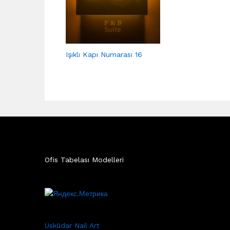
Işıklı Kapı Numarası 16
Ofis Tabelası Modelleri
Üsküdar Nail Art