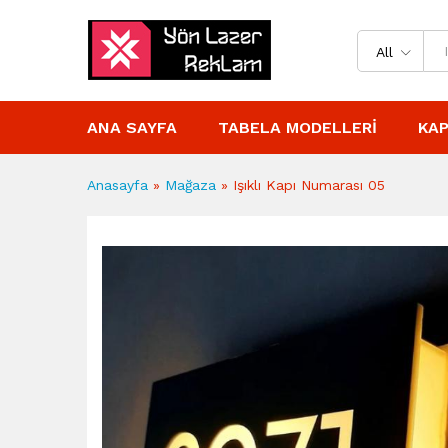
All
ANA SAYFA
TABELA MODELLERI
KAP
Anasayfa
»
Mağaza
»
Işıklı Kapı Numarası 05