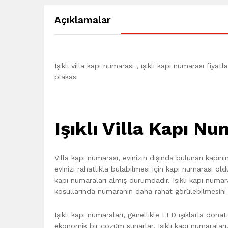
Açıklamalar
Işıklı villa kapı numarası , ışıklı kapı numarası fiya
plakası
Işıklı Villa Kapı Nu
Villa kapı numarası, evinizin dışında bulunan kapının
evinizi rahatlıkla bulabilmesi için kapı numarası ol
kapı numaraları almış durumdadır. Işıklı kapı num
koşullarında numaranın daha rahat görülebilmesini 
Işıklı kapı numaraları, genellikle LED ışıklarla dona
ekonomik bir çözüm sunarlar. Işıklı kapı numaraları, g