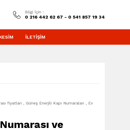
Bilgi İçin :
0 216 442 62 67 - 0 541 857 19 34
KESIM
İLETIŞIM
arası fiyatları , Güneş Enerjili Kapı Numaraları , Ev
ı Numarası ve