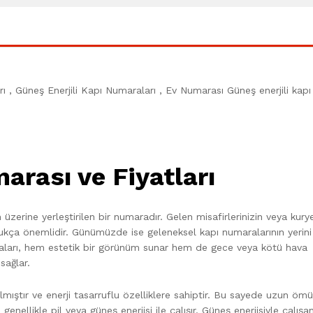
tları , Güneş Enerjili Kapı Numaraları , Ev Numarası Güneş enerjili kapı
marası ve Fiyatları
 üzerine yerleştirilen bir numaradır. Gelen misafirlerinizin veya kurye
dukça önemlidir. Günümüzde ise geleneksel kapı numaralarının yerini ı
araları, hem estetik bir görünüm sunar hem de gece veya kötü hava
sağlar.
tılmıştır ve enerji tasarruflu özelliklere sahiptir. Bu sayede uzun ömü
enellikle pil veya güneş enerjisi ile çalışır. Güneş enerjisiyle çalışa