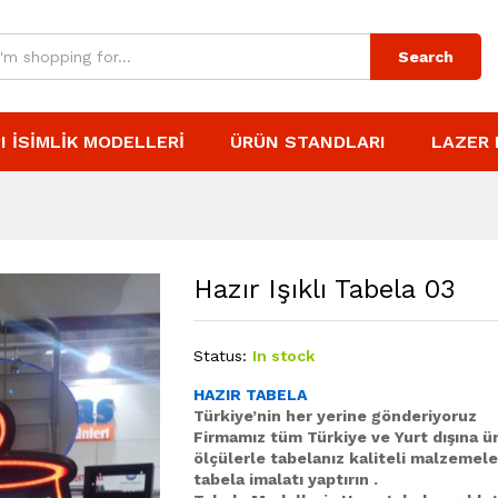
Search
I İSIMLIK MODELLERI
ÜRÜN STANDLARI
LAZER 
Hazır Işıklı Tabela 03
Status:
In stock
HAZIR TABELA
Türkiye’nin her yerine gönderiyoruz
Firmamız tüm Türkiye ve Yurt dışına ür
ölçülerle tabelanız kaliteli malzemele
tabela imalatı yaptırın .