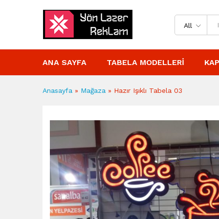
All
ANA SAYFA
TABELA MODELLERI
KAP
Anasayfa
»
Mağaza
»
Hazır Işıklı Tabela 03