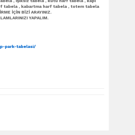
tabela , ışıksız tabela , kutu harf tabela , kapı
rf tabela , kabartma harf tabela , totem tabela
ME İÇİN BİZİ ARAYINIZ.
LAMLARINIZI YAPALIM.
p-park-tabelasi/