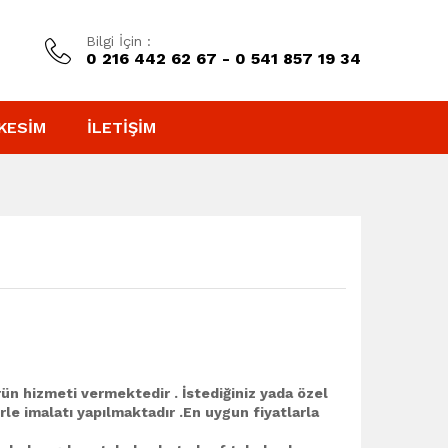
Bilgi İçin :
0 216 442 62 67 - 0 541 857 19 34
KESIM
İLETIŞIM
ün hizmeti vermektedir . İstediğiniz yada özel
rle imalatı yapılmaktadır .En uygun fiyatlarla