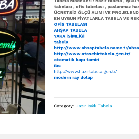
Tabela Modelleri : Hazır tabela , ışıklı 
tabelası , ofis tabelası , paslanmaz ha
ÜCRETSİZ ÖLÇÜ ALIMI VE PROJELENDİR
EN UYGUN FİYATLARLA TABELA VE REK
OFİS TABELASI
AHŞAP TABELA
YAKA İSİMLİĞİ
tabela
http://www.ahsaptabela.name.tr/ahsa
http://www.atasehirtabela.gen.tr/
otomatik kapı tamiri
ibc
http://www.hazirtabela.gen.tr/
modern ray dolap
Category:
Hazır Işıklı Tabela