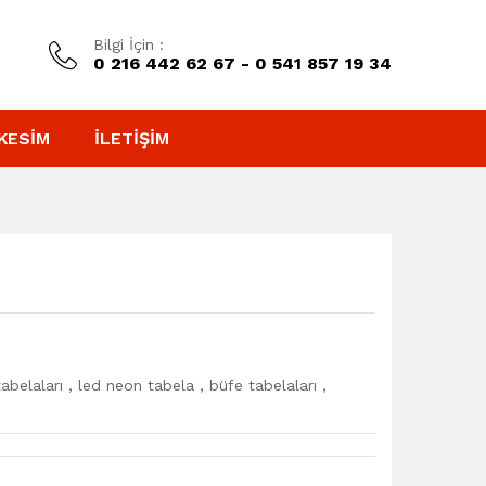
Bilgi İçin :
0 216 442 62 67 - 0 541 857 19 34
KESIM
İLETIŞIM
belaları , led neon tabela , büfe tabelaları ,