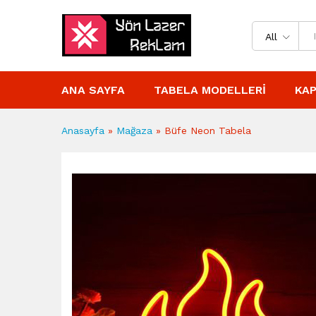
All
ANA SAYFA
TABELA MODELLERI
KAP
Anasayfa
»
Mağaza
»
Büfe Neon Tabela