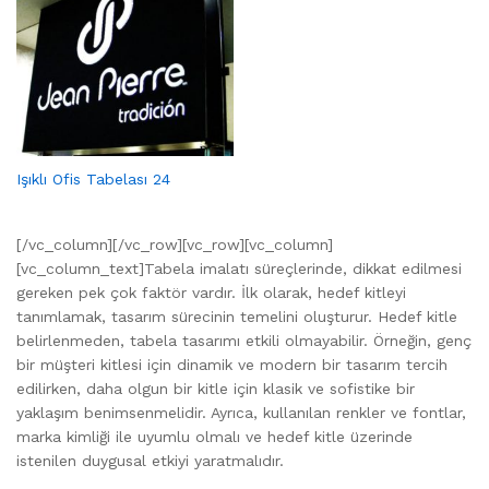
Işıklı Ofis Tabelası 24
[/vc_column][/vc_row][vc_row][vc_column]
[vc_column_text]Tabela imalatı süreçlerinde, dikkat edilmesi
gereken pek çok faktör vardır. İlk olarak, hedef kitleyi
tanımlamak, tasarım sürecinin temelini oluşturur. Hedef kitle
belirlenmeden, tabela tasarımı etkili olmayabilir. Örneğin, genç
bir müşteri kitlesi için dinamik ve modern bir tasarım tercih
edilirken, daha olgun bir kitle için klasik ve sofistike bir
yaklaşım benimsenmelidir. Ayrıca, kullanılan renkler ve fontlar,
marka kimliği ile uyumlu olmalı ve hedef kitle üzerinde
istenilen duygusal etkiyi yaratmalıdır.