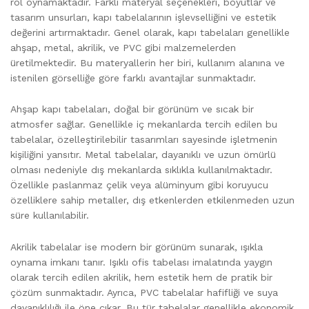
rol oynamaktadır. Farklı materyal seçenekleri, boyutlar ve
tasarım unsurları, kapı tabelalarının işlevselliğini ve estetik
değerini artırmaktadır. Genel olarak, kapı tabelaları genellikle
ahşap, metal, akrilik, ve PVC gibi malzemelerden
üretilmektedir. Bu materyallerin her biri, kullanım alanına ve
istenilen görselliğe göre farklı avantajlar sunmaktadır.
Ahşap kapı tabelaları, doğal bir görünüm ve sıcak bir
atmosfer sağlar. Genellikle iç mekanlarda tercih edilen bu
tabelalar, özelleştirilebilir tasarımları sayesinde işletmenin
kişiliğini yansıtır. Metal tabelalar, dayanıklı ve uzun ömürlü
olması nedeniyle dış mekanlarda sıklıkla kullanılmaktadır.
Özellikle paslanmaz çelik veya alüminyum gibi koruyucu
özelliklere sahip metaller, dış etkenlerden etkilenmeden uzun
süre kullanılabilir.
Akrilik tabelalar ise modern bir görünüm sunarak, ışıkla
oynama imkanı tanır. Işıklı ofis tabelası imalatında yaygın
olarak tercih edilen akrilik, hem estetik hem de pratik bir
çözüm sunmaktadır. Ayrıca, PVC tabelalar hafifliği ve suya
dayanıklılığı ile öne çıkar. Bu tür tabelalar genellikle ekonomik