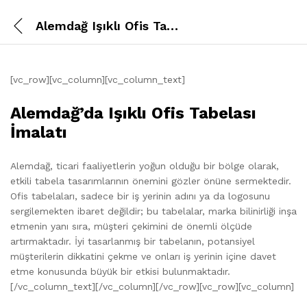
Alemdağ Işıklı Ofis Tabelası
[vc_row][vc_column][vc_column_text]
Alemdağ’da Işıklı Ofis Tabelası
İmalatı
Alemdağ, ticari faaliyetlerin yoğun olduğu bir bölge olarak,
etkili tabela tasarımlarının önemini gözler önüne sermektedir.
Ofis tabelaları, sadece bir iş yerinin adını ya da logosunu
sergilemekten ibaret değildir; bu tabelalar, marka bilinirliği inşa
etmenin yanı sıra, müşteri çekimini de önemli ölçüde
artırmaktadır. İyi tasarlanmış bir tabelanın, potansiyel
müşterilerin dikkatini çekme ve onları iş yerinin içine davet
etme konusunda büyük bir etkisi bulunmaktadır.
[/vc_column_text][/vc_column][/vc_row][vc_row][vc_column]