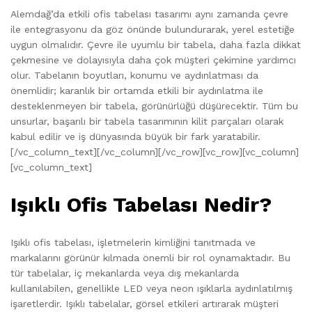
Alemdağ’da etkili ofis tabelası tasarımı aynı zamanda çevre
ile entegrasyonu da göz önünde bulundurarak, yerel estetiğe
uygun olmalıdır. Çevre ile uyumlu bir tabela, daha fazla dikkat
çekmesine ve dolayısıyla daha çok müşteri çekimine yardımcı
olur. Tabelanın boyutları, konumu ve aydınlatması da
önemlidir; karanlık bir ortamda etkili bir aydınlatma ile
desteklenmeyen bir tabela, görünürlüğü düşürecektir. Tüm bu
unsurlar, başarılı bir tabela tasarımının kilit parçaları olarak
kabul edilir ve iş dünyasında büyük bir fark yaratabilir.
[/vc_column_text][/vc_column][/vc_row][vc_row][vc_column]
[vc_column_text]
Işıklı Ofis Tabelası Nedir?
Işıklı ofis tabelası, işletmelerin kimliğini tanıtmada ve
markalarını görünür kılmada önemli bir rol oynamaktadır. Bu
tür tabelalar, iç mekanlarda veya dış mekanlarda
kullanılabilen, genellikle LED veya neon ışıklarla aydınlatılmış
işaretlerdir. Işıklı tabelalar, görsel etkileri artırarak müşteri